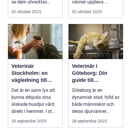
se dem utvecklas
vänner uppleva ...
p&a...
02 oktober 2025
02 oktober 2025
Veterinär
Veterinär i
Stockholm: en
Göteborg: Din
vägledning till
guide till
vård i hemmiljö
djursjukvård
Det är en sann lyx att
Göteborg är en
kunna erbjuda sina
dynamisk stad, fylld av
älskade husdjur vård
både människor och
direkt i hemmet. I st...
deras djurvänner...
30 september 2025
28 september 2025