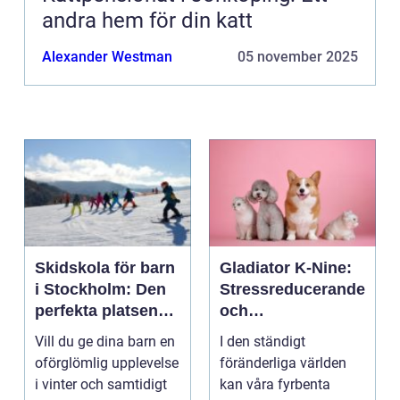
andra hem för din katt
Alexander Westman
05 november 2025
Skidskola för barn
Gladiator K-Nine:
i Stockholm: Den
Stressreducerande
perfekta platsen
och
för små blivande
ångestdämpande
Vill du ge dina barn en
I den ständigt
skidåkare
hundhalsband
oförglömlig upplevelse
föränderliga världen
i vinter och samtidigt
kan våra fyrbenta