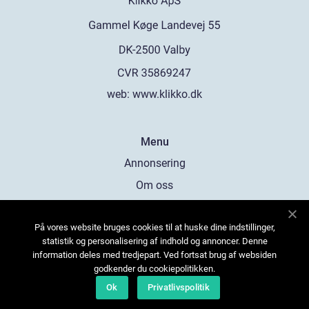
web:
www.klikko.dk
Menu
Annonsering
Om oss
Cookies
På vores website bruges cookies til at huske dine indstillinger,
Kontakta oss
statistik og personalisering af indhold og annoncer. Denne
Sitemap
information deles med tredjepart. Ved fortsat brug af websiden
godkender du cookiepolitikken.
Ok
Privatlivspolitik