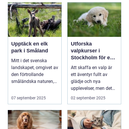
Upptäck en elk
Utforska
park i Småland
valpkurser i
Stockholm för en
Mitt i det svenska
lycklig och
landskapet, omgivet av
Att skaffa en valp är
välanpassad valp
den förtrollande
ett äventyr fullt av
småländska naturen,
glädje och nya
finne...
upplevelser, men det
st&aum...
07 september 2025
02 september 2025