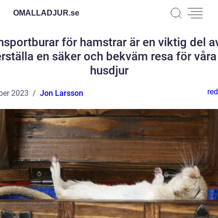
OMALLADJUR.
se
nsportburar för hamstrar är en viktig del av
rställa en säker och bekväm resa för vår
husdjur
red
ber 2023
Jon Larsson