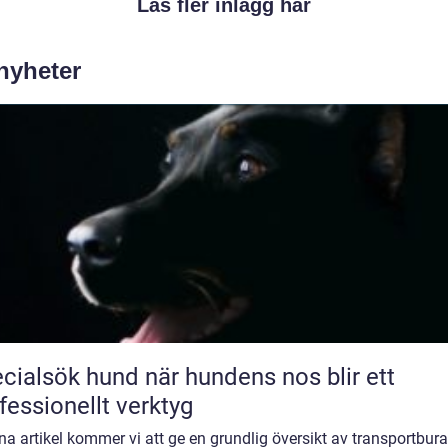
Läs fler inlägg här
 nyheter
sök hund när hundens nos blir ett
fessionellt verktyg
na artikel kommer vi att ge en grundlig översikt av transportbura