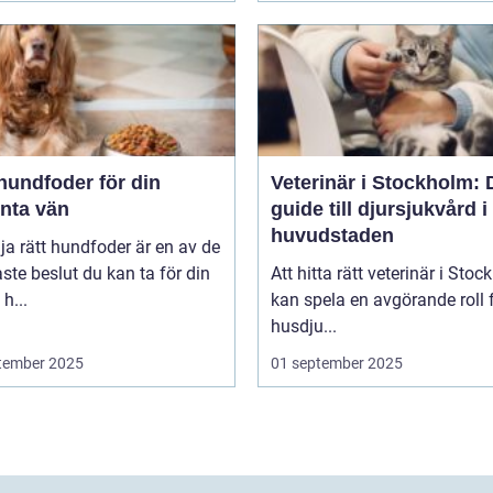
hundfoder för din
Veterinär i Stockholm: 
enta vän
guide till djursjukvård i
huvudstaden
lja rätt hundfoder är en av de
aste beslut du kan ta för din
Att hitta rätt veterinär i Sto
h...
kan spela en avgörande roll f
husdju...
tember 2025
01 september 2025