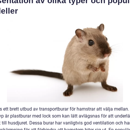
entation av olika typer och popu
eller
s ett brett utbud av transportburar för hamstrar att välja mellan.
yp är plastburar med lock som kan lätt avlägsnas för att underlä
till husdjuret. Dessa burar har vanligtvis god ventilation och ha
skärmning för att förhindra att hamstern biter sig ut. En populä