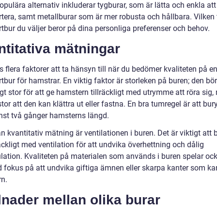
pulära alternativ inkluderar tygburar, som är lätta och enkla att
rtera, samt metallburar som är mer robusta och hållbara. Vilken 
tbur du väljer beror på dina personliga preferenser och behov.
titativa mätningar
s flera faktorer att ta hänsyn till när du bedömer kvaliteten på e
tbur för hamstrar. En viktig faktor är storleken på buren; den bö
ligt stor för att ge hamstern tillräckligt med utrymme att röra sig
stor att den kan klättra ut eller fastna. En bra tumregel är att bur
nst två gånger hamsterns längd.
 kvantitativ mätning är ventilationen i buren. Det är viktigt att 
räckligt med ventilation för att undvika överhettning och dålig
kulation. Kvaliteten på materialen som används i buren spelar oc
ed fokus på att undvika giftiga ämnen eller skarpa kanter som k
n.
lnader mellan olika burar