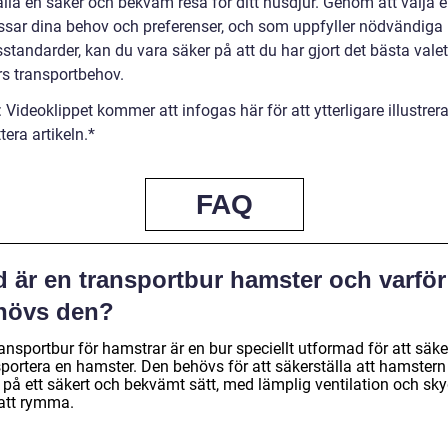
lla en säker och bekväm resa för ditt husdjur. Genom att välja e
sar dina behov och preferenser, och som uppfyller nödvändiga
sstandarder, kan du vara säker på att du har gjort det bästa valet
s transportbehov.
 Videoklippet kommer att infogas här för att ytterligare illustrer
era artikeln.*
FAQ
d är en transportbur hamster och varför
hövs den?
ansportbur för hamstrar är en bur speciellt utformad för att säke
sportera en hamster. Den behövs för att säkerställa att hamstern
r på ett säkert och bekvämt sätt, med lämplig ventilation och sk
att rymma.