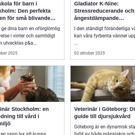
kola för barn i
Gladiator K-Nine:
kholm: Den perfekta
Stressreducerande och
en för små blivande
ångestdämpande
åkare
hundhalsband
u ge dina barn en oförglömlig
I den ständigt föränderliga v
else i vinter och samtidigt
kan våra fyrbenta vänner up
 utvecklas p&a...
...
ober 2025
02 oktober 2025
rinär Stockholm: en
Veterinär i Göteborg: D
dning till vård i
guide till djursjukvård
iljö
Göteborg är en dynamisk sta
 en sann lyx att kunna
fylld av både människor och