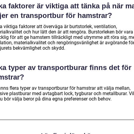
ka faktorer är viktiga att tänka på när m
jer en transportbur för hamstrar?
 viktiga faktorer att överväga är burtstorlek, ventilation,
ialkvalitet och hur lätt den är att rengöra. Burstorleken bör vara
äcklig för att ge hamstern tillräckligt med utrymme att röra sig, 
lation, materialkvalitet och rengöringsvänlighet är avgörande fö
jurets bekvämlighet och skydd.
ka typer av transportburar finns det för
mstrar?
inns flera typer av transportburar för hamstrar att välja mellan,
sive plastburar med avtagbart lock, tygburar och metallburar. Vi
du bör välja beror på dina egna preferenser och behov.