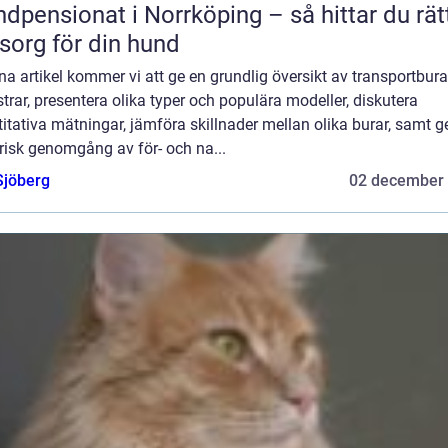
dpensionat i Norrköping – så hittar du rät
org för din hund
na artikel kommer vi att ge en grundlig översikt av transportbura
rar, presentera olika typer och populära modeller, diskutera
itativa mätningar, jämföra skillnader mellan olika burar, samt g
risk genomgång av för- och na...
Sjöberg
02 december