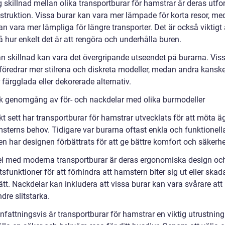
g skillnad mellan olika transportburar för hamstrar är deras utf
struktion. Vissa burar kan vara mer lämpade för korta resor, m
n vara mer lämpliga för längre transporter. Det är också viktigt 
 hur enkelt det är att rengöra och underhålla buren.
n skillnad kan vara det övergripande utseendet på burarna. Vis
föredrar mer stilrena och diskreta modeller, medan andra kansk
 färgglada eller dekorerade alternativ.
sk genomgång av för- och nackdelar med olika burmodeller
kt sett har transportburar för hamstrar utvecklats för att möta 
sterns behov. Tidigare var burarna oftast enkla och funktionell
n har designen förbättrats för att ge bättre komfort och säkerhe
el med moderna transportburar är deras ergonomiska design oc
sfunktioner för att förhindra att hamstern biter sig ut eller skad
tt. Nackdelar kan inkludera att vissa burar kan vara svårare att
ndre slitstarka.
attningsvis är transportburar för hamstrar en viktig utrustning 