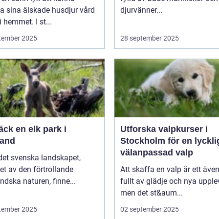
a sina älskade husdjur vård
djurvänner...
i hemmet. I st...
tember 2025
28 september 2025
ck en elk park i
Utforska valpkurser i
and
Stockholm för en lyckli
välanpassad valp
 det svenska landskapet,
t av den förtrollande
Att skaffa en valp är ett även
dska naturen, finne...
fullt av glädje och nya upplev
men det st&aum...
tember 2025
02 september 2025