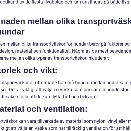
 godkänd av de flesta flygbolag och kan användas på både flyg
lnaden mellan olika transportväs
hundar
den mellan olika transportväskor för hundar beror på faktorer s
 design, material och funktionalitet. Några av de mest betydande
erna mellan olika typer av transportväskor inkluderar:
torlek och vikt:
ransportväskor är utformade för små hundar medan andra kan
aser. Det är viktigt att välja en väska som passar din hunds stor
 att säkerställa att de kan flytta fritt och bekvämt.
aterial och ventilation:
tväskor kan vara tillverkade av material som nylon, vinyl eller 
iktigt att välja en väska som har tillräcklig ventilation för att hål