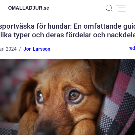
OMALLADJUR.
se
sportväska för hundar: En omfattande guide
lika typer och deras fördelar och nackdel
red
ari 2024
Jon Larsson