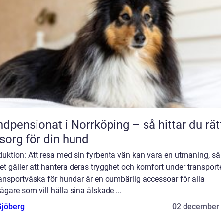
dpensionat i Norrköping – så hittar du rät
org för din hund
duktion: Att resa med sin fyrbenta vän kan vara en utmaning, sär
et gäller att hantera deras trygghet och komfort under transport
ansportväska för hundar är en oumbärlig accessoar för alla
gare som vill hålla sina älskade ...
Sjöberg
02 december