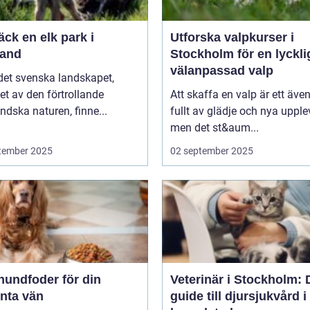
ck en elk park i
Utforska valpkurser i
and
Stockholm för en lyckli
välanpassad valp
 det svenska landskapet,
t av den förtrollande
Att skaffa en valp är ett även
dska naturen, finne...
fullt av glädje och nya upplev
men det st&aum...
tember 2025
02 september 2025
hundfoder för din
Veterinär i Stockholm: 
enta vän
guide till djursjukvård i