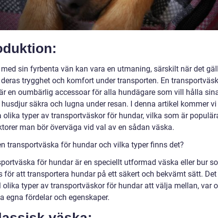
oduktion:
 med sin fyrbenta vän kan vara en utmaning, särskilt när det gäll
 deras trygghet och komfort under transporten. En transportväsk
är en oumbärlig accessoar för alla hundägare som vill hålla sin
 husdjur säkra och lugna under resan. I denna artikel kommer vi 
 olika typer av transportväskor för hundar, vilka som är populär
aktorer man bör överväga vid val av en sådan väska.
n transportväska för hundar och vilka typer finns det?
sportväska för hundar är en speciellt utformad väska eller bur s
 för att transportera hundar på ett säkert och bekvämt sätt. Det
l olika typer av transportväskor för hundar att välja mellan, var 
a egna fördelar och egenskaper.
lassisk väska: