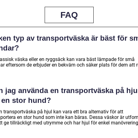
FAQ
ken typ av transportväska är bäst för s
ndar?
lassisk väska eller en ryggsäck kan vara bäst lämpade för små
ar eftersom de erbjuder en bekväm och säker plats för dem att 
n jag använda en transportväska på hju
r en stor hund?
n transportväska på hjul kan vara ett bra alternativ för att
sportera en stor hund som inte kan bäras. Dessa väskor är utfo
tt ge tillräckligt med utrymme och har hjul för enkel manövrering