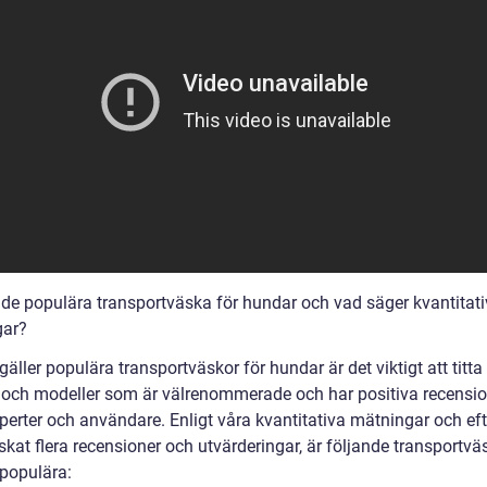
r de populära transportväska för hundar och vad säger kvantitat
gar?
gäller populära transportväskor för hundar är det viktigt att titta
och modeller som är välrenommerade och har positiva recensio
perter och användare. Enligt våra kvantitativa mätningar och eft
kat flera recensioner och utvärderingar, är följande transportvä
 populära: