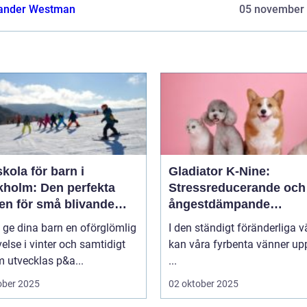
ander Westman
05 november
kola för barn i
Gladiator K-Nine:
kholm: Den perfekta
Stressreducerande och
en för små blivande
ångestdämpande
åkare
hundhalsband
u ge dina barn en oförglömlig
I den ständigt föränderliga v
else i vinter och samtidigt
kan våra fyrbenta vänner up
 utvecklas p&a...
...
ober 2025
02 oktober 2025