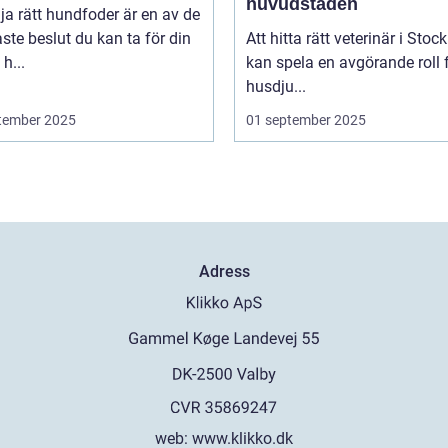
huvudstaden
lja rätt hundfoder är en av de
aste beslut du kan ta för din
Att hitta rätt veterinär i Sto
h...
kan spela en avgörande roll f
husdju...
tember 2025
01 september 2025
Adress
web:
www.klikko.dk