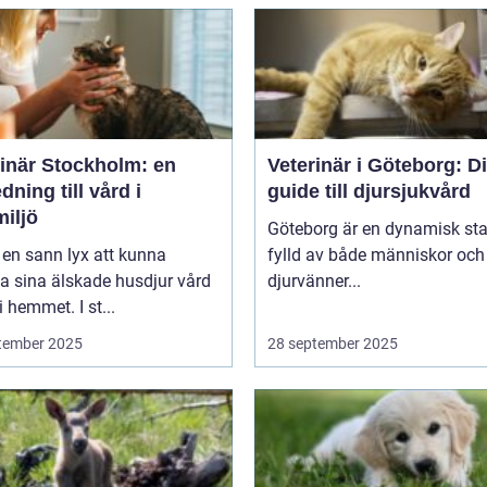
rinär Stockholm: en
Veterinär i Göteborg: D
dning till vård i
guide till djursjukvård
iljö
Göteborg är en dynamisk sta
 en sann lyx att kunna
fylld av både människor och
a sina älskade husdjur vård
djurvänner...
i hemmet. I st...
tember 2025
28 september 2025