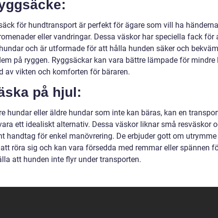
Ryggsäcke:
säck för hundtransport är perfekt för ägare som vill ha händerna
romenader eller vandringar. Dessa väskor har speciella fack för 
undar och är utformade för att hålla hunden säker och bekv
dem på ryggen. Ryggsäckar kan vara bättre lämpade för mindre
d av vikten och komforten för bäraren.
äska på hjul:
rre hundar eller äldre hundar som inte kan bäras, kan en transpo
vara ett idealiskt alternativ. Dessa väskor liknar små resväskor 
mt handtag för enkel manövrering. De erbjuder gott om utrymme 
att röra sig och kan vara försedda med remmar eller spännen fö
lla att hunden inte flyr under transporten.