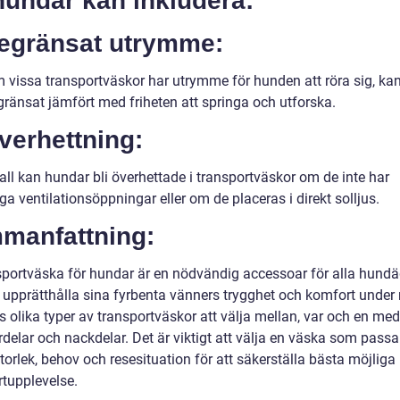
hundar kan inkludera:
Begränsat utrymme:
 vissa transportväskor har utrymme för hunden att röra sig, kan
gränsat jämfört med friheten att springa och utforska.
verhettning:
fall kan hundar bli överhettade i transportväskor om de inte har
liga ventilationsöppningar eller om de placeras i direkt solljus.
manfattning:
sportväska för hundar är en nödvändig accessoar för alla hund
l upprätthålla sina fyrbenta vänners trygghet och komfort under 
s olika typer av transportväskor att välja mellan, var och en med
delar och nackdelar. Det är viktigt att välja en väska som passa
orlek, behov och resesituation för att säkerställa bästa möjliga
rtupplevelse.