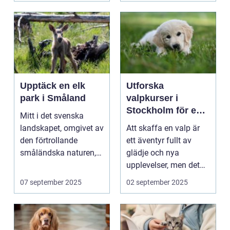
Upptäck en elk
Utforska
park i Småland
valpkurser i
Stockholm för en
Mitt i det svenska
lycklig och
landskapet, omgivet av
Att skaffa en valp är
välanpassad valp
den förtrollande
ett äventyr fullt av
småländska naturen,
glädje och nya
finne...
upplevelser, men det
st&aum...
07 september 2025
02 september 2025