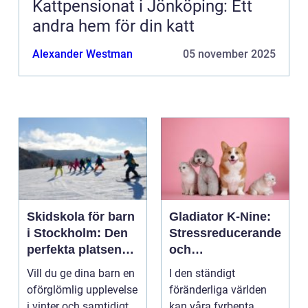
Kattpensionat i Jönköping: Ett
andra hem för din katt
Alexander Westman
05 november 2025
Skidskola för barn
Gladiator K-Nine:
i Stockholm: Den
Stressreducerande
perfekta platsen
och
för små blivande
ångestdämpande
Vill du ge dina barn en
I den ständigt
skidåkare
hundhalsband
oförglömlig upplevelse
föränderliga världen
i vinter och samtidigt
kan våra fyrbenta