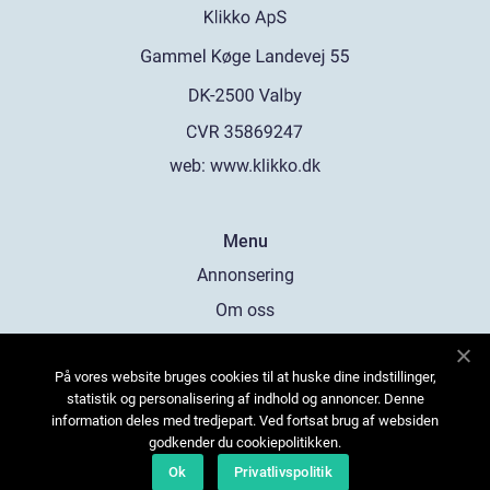
web:
www.klikko.dk
Menu
Annonsering
Om oss
Cookies
På vores website bruges cookies til at huske dine indstillinger,
Kontakta oss
statistik og personalisering af indhold og annoncer. Denne
Sitemap
information deles med tredjepart. Ved fortsat brug af websiden
godkender du cookiepolitikken.
Ok
Privatlivspolitik