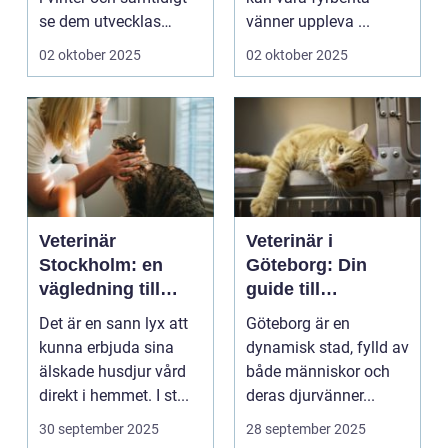
se dem utvecklas
vänner uppleva ...
p&a...
02 oktober 2025
02 oktober 2025
Veterinär
Veterinär i
Stockholm: en
Göteborg: Din
vägledning till
guide till
vård i hemmiljö
djursjukvård
Det är en sann lyx att
Göteborg är en
kunna erbjuda sina
dynamisk stad, fylld av
älskade husdjur vård
både människor och
direkt i hemmet. I st...
deras djurvänner...
30 september 2025
28 september 2025