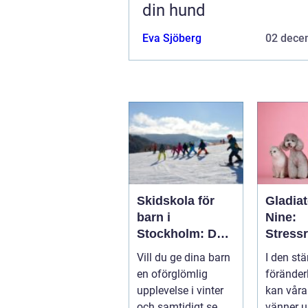
din hund
Eva Sjöberg
02 dece
Skidskola för
Gladiat
barn i
Nine:
Stockholm: Den
Stress
perfekta platsen
de och
Vill du ge dina barn
I den stä
för små blivande
ånges
en oförglömlig
föränder
skidåkare
e hund
upplevelse i vinter
kan våra
och samtidigt se
vänner up