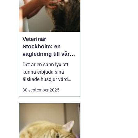
Veterinär
Stockholm: en
vägledning till vård i
hemmiljö
Det är en sann lyx att
kunna erbjuda sina
älskade husdjur vård
direkt i hemmet. I
30 september 2025
storstaden, där tiden
ofta är knapp och
avstånden långa, blir
hembesök av en
professionell veterinär
en högst v&aum...