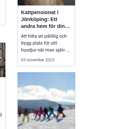
Kattpensionat i
Jönköping: Ett
andra hem för din
katt
Att hitta en pålitlig och
trygg plats för sitt
husdjur när man själv är
på resande fot kan
05 november 2025
ibland kännas som en
utmaning. För kattägare
i Jönköping kan
lösningen vara att lämna
katten...
d