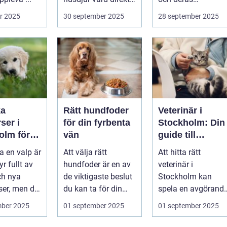
hemmet. I st...
djurvänner...
r 2025
30 september 2025
28 september 2025
ka
Rätt hundfoder
Veterinär i
ser i
för din fyrbenta
Stockholm: Din
olm för
vän
guide till
lig och
djursjukvård i
a en valp är
Att välja rätt
Att hitta rätt
assad
huvudstaden
yr fullt av
hundfoder är en av
veterinär i
ch nya
de viktigaste beslut
Stockholm kan
ser, men det
du kan ta för din
spela en avgörand
.
hunds h...
roll för ditt husdju..
mber 2025
01 september 2025
01 september 2025