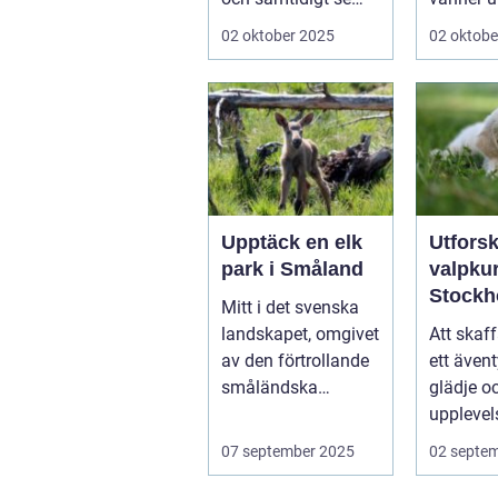
dem utvecklas
02 oktober 2025
02 oktobe
p&a...
Upptäck en elk
Utfors
park i Småland
valpkur
Stockh
Mitt i det svenska
en lyck
landskapet, omgivet
Att skaff
välanp
av den förtrollande
ett ävent
valp
småländska
glädje o
naturen, finne...
upplevel
st&aum..
07 september 2025
02 septe