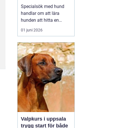
verktyg
Specialsök med hund
handlar om att lära
hunden att hitta en
specifik doft, till exempel
01 juni 2026
narkotika, vägglöss,
sprängämnen eller andra
ämnen som människor
har svårt att upptäcka
själva. Genom
strukturerad träning kan
både arbets- och
sällskapshundar ut...
Valpkurs i uppsala
trygg start för både