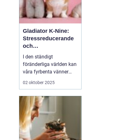
Gladiator K-Nine:
Stressreducerande
och
ångestdämpande
I den ständigt
hundhalsband
föränderliga världen kan
våra fyrbenta vänner
uppleva att livet blir
02 oktober 2025
överväldigande. Stress
och ångest är inte bara
mänskliga problem;
många hundägare kan
intyga att d...