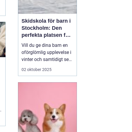
Skidskola för barn i
Stockholm: Den
perfekta platsen för
små blivande
Vill du ge dina barn en
skidåkare
oförglömlig upplevelse i
vinter och samtidigt se
dem utvecklas på
02 oktober 2025
skidor? Då är en
skidskola för barn i
Stockholm en utmärkt
början! Stockholm
erbjuder många
möjligheter f&o...
e
.