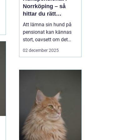
Norrköping – så
hittar du rätt
omsorg för din hund
Att lämna sin hund på
pensionat kan kännas
stort, oavsett om det
gäller en hel semester
02 december 2025
eller bara en helg.
Många hundägare i och
runt Norrköping letar
efter en trygg, lugn och
personlig plats där
hunden blir...