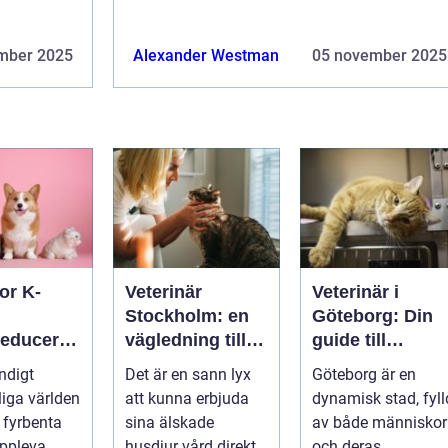
mber 2025
Alexander Westman
05 november 2025
or K-
Veterinär
Veterinär i
Stockholm: en
Göteborg: Din
reduceran
vägledning till
guide till
vård i hemmiljö
djursjukvård
ndigt
Det är en sann lyx
Göteborg är en
tdämpand
liga världen
att kunna erbjuda
dynamisk stad, fyll
halsband
 fyrbenta
sina älskade
av både människor
pleva ...
husdjur vård direkt i
och deras