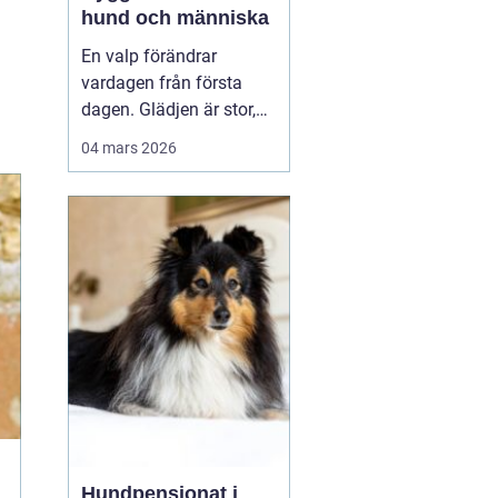
hund och människa
En valp förändrar
vardagen från första
dagen. Glädjen är stor,
men många upptäcker
04 mars 2026
snabbt hur krävande det
är att forma en trygg,
följsam och social hund.
En genomtänkt
valpkurs
upsala
ger både valp
och äga...
Hundpensionat i