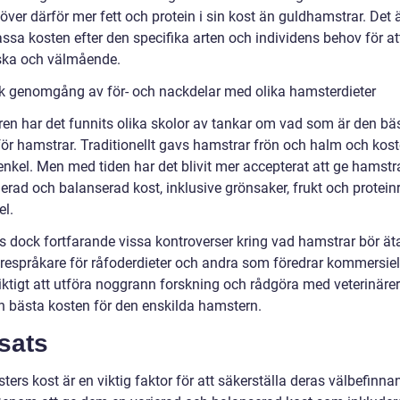
ver därför mer fett och protein i sin kost än guldhamstrar. Det ä
ssa kosten efter den specifika arten och individens behov för at
ska och välmående.
sk genomgång av för- och nackdelar med olika hamsterdieter
ren har det funnits olika skolor av tankar om vad som är den bä
för hamstrar. Traditionellt gavs hamstrar frön och halm och kost
 enkel. Men med tiden har det blivit mer accepterat att ge hamstr
erad och balanserad kost, inklusive grönsaker, frukt och protein
el.
ns dock fortfarande vissa kontroverser kring vad hamstrar bör ät
örespråkare för råfoderdieter och andra som föredrar kommersiell
iktigt att utföra noggrann forskning och rådgöra med veterinärer 
en bästa kosten för den enskilda hamstern.
sats
ers kost är en viktig faktor för att säkerställa deras välbefinn