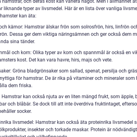
a hamstrar, och deras kost kan variera något. Men i allmänhet ät
 liknande typer av livsmedel. Här är en lista över vanliga livsm
hamster kan äta:
och kärnor: Hamstrar älskar frön som solrosfrön, hirs, linfrön oc
ön. Dessa ger dem viktiga näringsämnen och ger också dem mö
ända sina tänder.
nmål och korn: Olika typer av korn och spannmål är också en vik
msters kost. Det kan vara havre, hirs, majs och vete.
saker: Gröna bladgrönsaker som sallad, spenat, persilja och gräs
nyttiga för hamstrar. De är rika på vitaminer och mineraler som 
 hålla dem friska.
t: Hamstrar kan också njuta av en liten mängd frukt, som äpple, 
ar och blåbär. Se dock till att inte överdriva fruktintaget, efter
ehåller socker.
einrika livsmedel: Hamstrar kan också äta proteinrika livsmedel 
ölkprodukter, insekter och torkade maskar. Protein är nödvändigt
uskeltillväxt och välbefinnande.