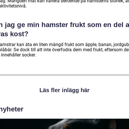
dag. Mängden mat kan variera beroende på hamsterns storlek, å
ktivitetsnivå.
n jag ge min hamster frukt som en del 
ras kost?
hamstrar kan äta en liten mängd frukt som äpple, banan, jordgu
låbär. Se dock till att inte överfodra dem med frukt, eftersom de
innehåller socker.
Läs fler inlägg här
 nyheter