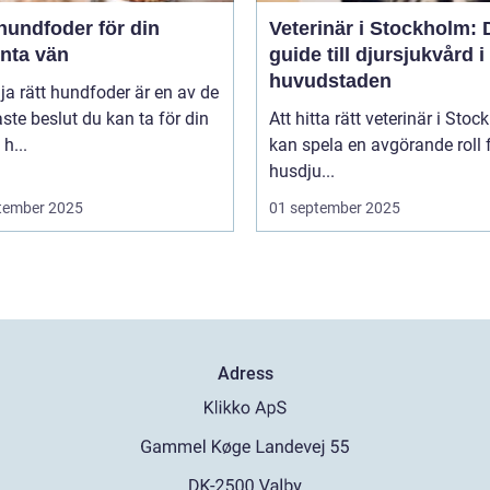
hundfoder för din
Veterinär i Stockholm: 
enta vän
guide till djursjukvård i
huvudstaden
lja rätt hundfoder är en av de
aste beslut du kan ta för din
Att hitta rätt veterinär i Sto
h...
kan spela en avgörande roll f
husdju...
tember 2025
01 september 2025
Adress