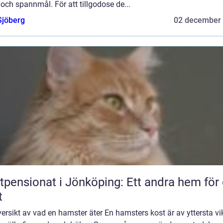
 och spannmål. För att tillgodose de...
Sjöberg
02 december
tpensionat i Jönköping: Ett andra hem för 
t
ersikt av vad en hamster äter En hamsters kost är av yttersta vik