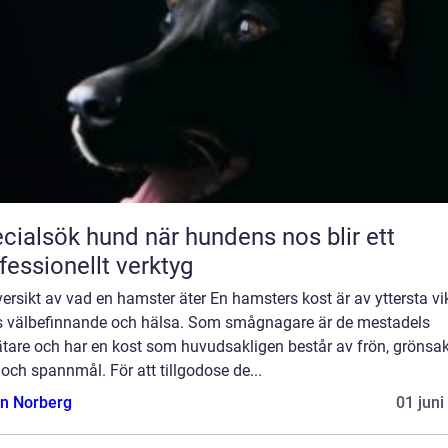
sök hund när hundens nos blir ett
fessionellt verktyg
ersikt av vad en hamster äter En hamsters kost är av yttersta vik
s välbefinnande och hälsa. Som smågnagare är de mestadels
tare och har en kost som huvudsakligen består av frön, grönsak
 och spannmål. För att tillgodose de...
n Norberg
01 juni