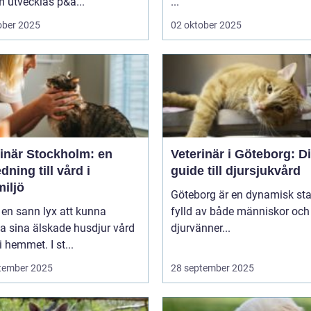
 utvecklas p&a...
...
ober 2025
02 oktober 2025
rinär Stockholm: en
Veterinär i Göteborg: D
dning till vård i
guide till djursjukvård
iljö
Göteborg är en dynamisk sta
 en sann lyx att kunna
fylld av både människor och
a sina älskade husdjur vård
djurvänner...
i hemmet. I st...
tember 2025
28 september 2025