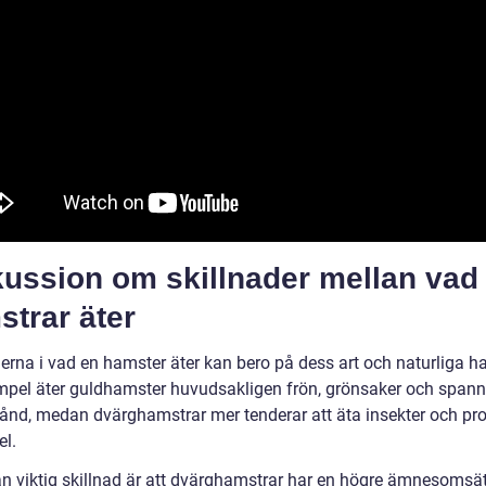
kussion om skillnader mellan vad
trar äter
erna i vad en hamster äter kan bero på dess art och naturliga ha
empel äter guldhamster huvudsakligen frön, grönsaker och spann
lstånd, medan dvärghamstrar mer tenderar att äta insekter och pro
el.
n viktig skillnad är att dvärghamstrar har en högre ämnesomsä