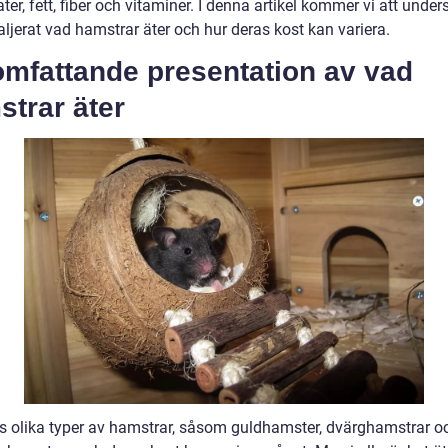
ter, fett, fiber och vitaminer. I denna artikel kommer vi att unde
ljerat vad hamstrar äter och hur deras kost kan variera.
omfattande presentation av vad
trar äter
ns olika typer av hamstrar, såsom guldhamster, dvärghamstrar o