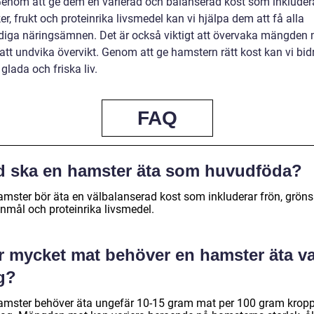
Genom att ge dem en varierad och balanserad kost som inkludera
r, frukt och proteinrika livsmedel kan vi hjälpa dem att få alla
iga näringsämnen. Det är också viktigt att övervaka mängden 
 att undvika övervikt. Genom att ge hamstern rätt kost kan vi bidra
 glada och friska liv.
FAQ
d ska en hamster äta som huvudföda?
amster bör äta en välbalanserad kost som inkluderar frön, gröns
nmål och proteinrika livsmedel.
r mycket mat behöver en hamster äta va
g?
amster behöver äta ungefär 10-15 gram mat per 100 gram kropp