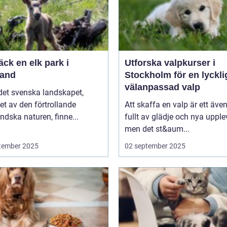
ck en elk park i
Utforska valpkurser i
and
Stockholm för en lyckli
välanpassad valp
 det svenska landskapet,
t av den förtrollande
Att skaffa en valp är ett även
dska naturen, finne...
fullt av glädje och nya upplev
men det st&aum...
tember 2025
02 september 2025