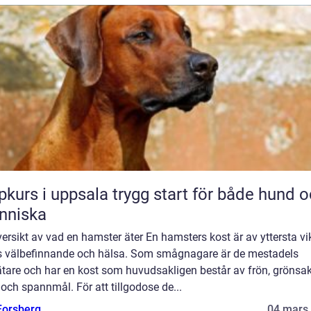
 i uppsala trygg start för både hund och
nniska
ersikt av vad en hamster äter En hamsters kost är av yttersta vik
s välbefinnande och hälsa. Som smågnagare är de mestadels
tare och har en kost som huvudsakligen består av frön, grönsak
 och spannmål. För att tillgodose de...
 Forsberg
04 mars