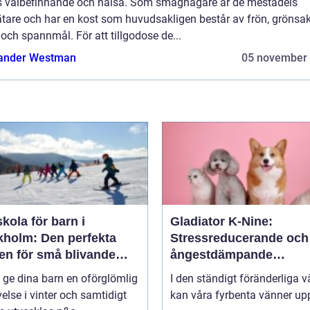
s välbefinnande och hälsa. Som smågnagare är de mestadels
tare och har en kost som huvudsakligen består av frön, grönsak
 och spannmål. För att tillgodose de...
ander Westman
05 november
kola för barn i
Gladiator K-Nine:
kholm: Den perfekta
Stressreducerande och
en för små blivande
ångestdämpande
åkare
hundhalsband
u ge dina barn en oförglömlig
I den ständigt föränderliga v
else i vinter och samtidigt
kan våra fyrbenta vänner up