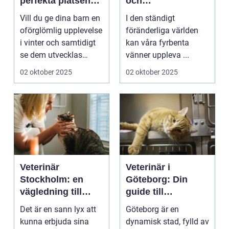
perfekta platsen
och
för små blivande
ångestdämpande
Vill du ge dina barn en
I den ständigt
skidåkare
hundhalsband
oförglömlig upplevelse
föränderliga världen
i vinter och samtidigt
kan våra fyrbenta
se dem utvecklas
vänner uppleva ...
p&a...
02 oktober 2025
02 oktober 2025
Veterinär
Veterinär i
Stockholm: en
Göteborg: Din
vägledning till
guide till
vård i hemmiljö
djursjukvård
Det är en sann lyx att
Göteborg är en
kunna erbjuda sina
dynamisk stad, fylld av