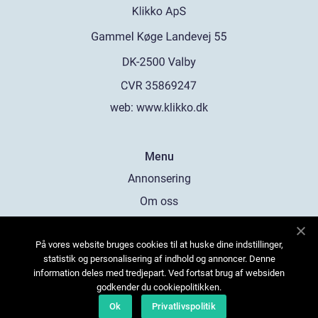
web:
www.klikko.dk
Menu
Annonsering
Om oss
Cookies
På vores website bruges cookies til at huske dine indstillinger,
Kontakta oss
statistik og personalisering af indhold og annoncer. Denne
Sitemap
information deles med tredjepart. Ved fortsat brug af websiden
godkender du cookiepolitikken.
Ok
Privatlivspolitik