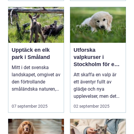
Upptäck en elk
Utforska
park i Småland
valpkurser i
Stockholm för en
Mitt i det svenska
lycklig och
landskapet, omgivet av
Att skaffa en valp är
välanpassad valp
den förtrollande
ett äventyr fullt av
småländska naturen,
glädje och nya
finne...
upplevelser, men det
st&aum...
07 september 2025
02 september 2025