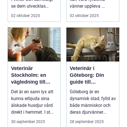
se dem utvecklas
vänner uppleva ...
p&a...
02 oktober 2025
02 oktober 2025
Veterinär
Veterinär i
Stockholm: en
Göteborg: Din
vägledning till
guide till
vård i hemmiljö
djursjukvård
Det är en sann lyx att
Göteborg är en
kunna erbjuda sina
dynamisk stad, fylld av
älskade husdjur vård
både människor och
direkt i hemmet. I st...
deras djurvänner...
30 september 2025
28 september 2025