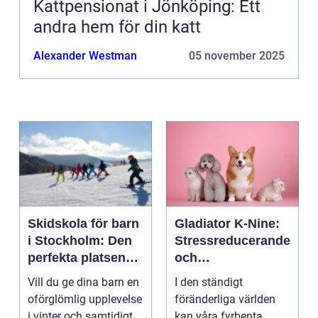
Kattpensionat i Jönköping: Ett
andra hem för din katt
Alexander Westman
05 november 2025
Skidskola för barn
Gladiator K-Nine:
i Stockholm: Den
Stressreducerande
perfekta platsen
och
för små blivande
ångestdämpande
Vill du ge dina barn en
I den ständigt
skidåkare
hundhalsband
oförglömlig upplevelse
föränderliga världen
i vinter och samtidigt
kan våra fyrbenta